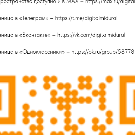
остранство доступно и в MAX – https://max.ru/digital
ца в «Телеграм» – https://t.me/digitalmidural
ца в «Вконтакте» – https://vk.com/digitalmidural
ница в «Одноклассники» – https://ok.ru/group/587