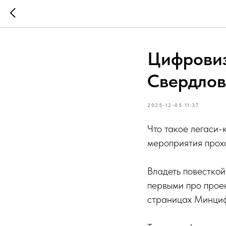
Цифровиз
Свердлов
2025-12-05 11:37
Что такое легаси-
мероприятия прох
Владеть повесткой
первыми про прое
страницах Минциф