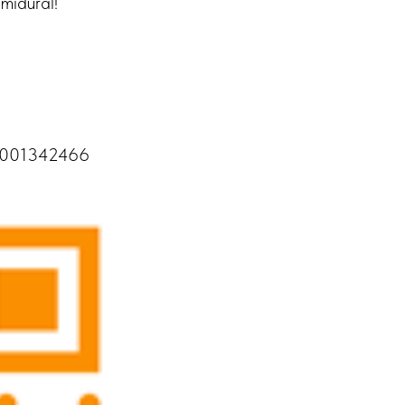
midural!
78001342466