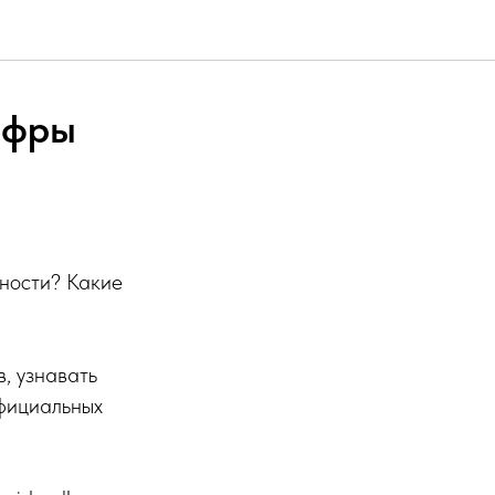
ифры
нности? Какие
, узнавать
фициальных